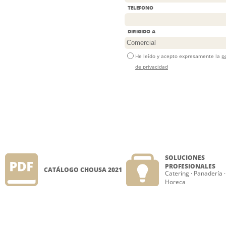
TELEFONO
DIRIGIDO A
He leído y acepto expresamente la
po
de privacidad
SOLUCIONES
PROFESIONALES
CATÁLOGO CHOUSA 2021
Catering
·
Panadería
·
Horeca
SOLUCIONES
FOLDER NOVEDADES
PROFESIONALES
Catering
·
Panadería
·
CHOUSA
Horeca