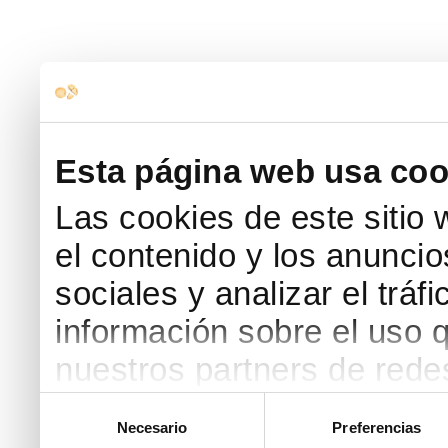
Esta página web usa coo
Las cookies de este sitio
el contenido y los anuncio
sociales y analizar el trá
información sobre el uso 
nuestros partners de redes
web, quienes pueden comb
Selección
Necesario
Preferencias
de
que les haya proporcionad