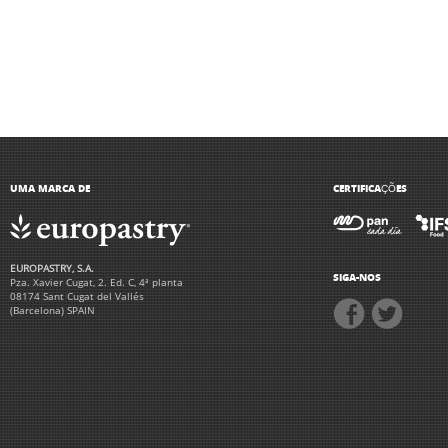
UMA MARCA DE
CERTIFICAÇÕES
EUROPASTRY, S.A.
SIGA-NOS
Pza. Xavier Cugat, 2. Ed. C, 4ª planta
08174 Sant Cugat del Vallés
(Barcelona) SPAIN