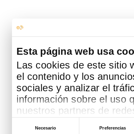
Esta página web usa coo
Las cookies de este sitio
el contenido y los anuncio
sociales y analizar el trá
información sobre el uso 
nuestros partners de redes
web, quienes pueden comb
Selección
Necesario
Preferencias
de
que les haya proporcionad