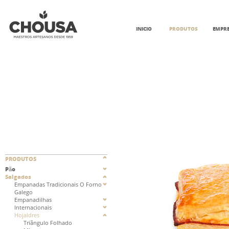
INICIO
PRODUTOS
EMPR
PRODUTOS
Pão
Salgados
Empanadas Tradicionais O Forno
Galego
Empanadilhas
Internacionais
Hojaldres
Triãngulo Folhado