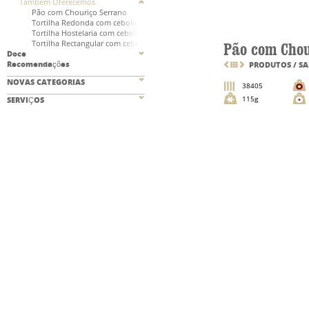
Também Oferecemos
Pão com Chouriço Serrano
Tortilha Redonda com cebola
Tortilha Hostelaria com cebola
Tortilha Rectangular com cebola
Pão com Chou
Doce
Recomendações
PRODUTOS
/
SA
NOVAS CATEGORIAS
38405
115g
SERVIÇOS