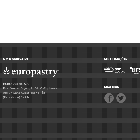
UMA MARCA DE
CERTIFICAÇÕES
EUROPASTRY, S.A.
SIGA-NOS
Pza. Xavier Cugat, 2. Ed. C, 4ª planta
08174 Sant Cugat del Vallés
(Barcelona) SPAIN