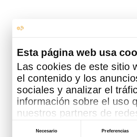
Esta página web usa coo
Las cookies de este sitio
el contenido y los anuncio
sociales y analizar el trá
información sobre el uso 
nuestros partners de redes
web, quienes pueden comb
Selección
Necesario
Preferencias
de
que les haya proporcionad