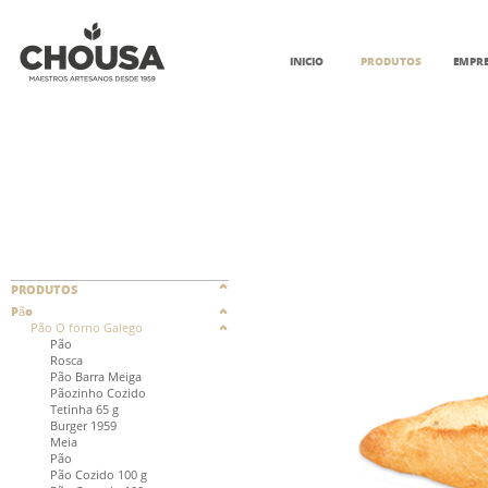
INICIO
PRODUTOS
EMPR
PRODUTOS
Pão
Pão O forno Galego
Pão
Rosca
Pão Barra Meiga
Pãozinho Cozido
Tetinha 65 g
Burger 1959
Meia
Pão
Pão Cozido 100 g