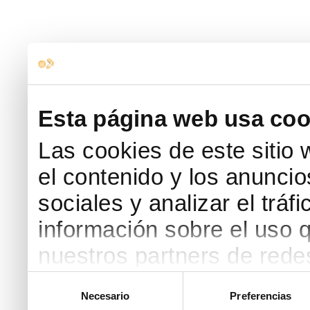
Esta página web usa coo
Las cookies de este sitio
el contenido y los anuncio
sociales y analizar el trá
información sobre el uso 
nuestros partners de redes
web, quienes pueden comb
Selección
Necesario
Preferencias
de
que les haya proporcionad