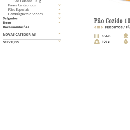
Pão Cortado 100 g
Panes Cantábricos
Pães Especiais
Hambúrguers e Sandes
Salgados
Pão Cozido 1
Doce
Recomendações
PRODUTOS
/
P
NOVAS CATEGORIAS
60440
100 g
SERVIÇOS