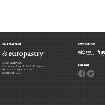
UMA MARCA DE
CERTIFICAÇÕES
EUROPASTRY, S.A.
SIGA-NOS
Pza. Xavier Cugat, 2. Ed. C, 4ª planta
08174 Sant Cugat del Vallés
(Barcelona) SPAIN