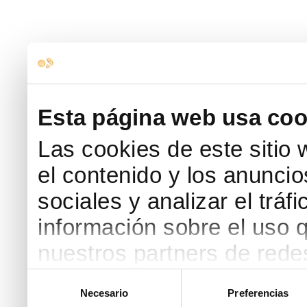
Esta página web usa coo
Las cookies de este sitio
el contenido y los anuncio
sociales y analizar el trá
información sobre el uso 
nuestros partners de redes
web, quienes pueden comb
Selección
Necesario
Preferencias
de
que les haya proporcionad