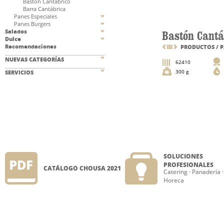
Bastón Cantábrico
Barra Cantábrica
Panes Especiales
Panes Burgers
Salados
Bastón Cantá
Dulce
Recomendaciones
PRODUCTOS
/
P
NUEVAS CATEGORÍAS
62410
300 g
SERVICIOS
SOLUCIONES
PROFESIONALES
CATÁLOGO CHOUSA 2021
Catering
·
Panadería
·
Horeca
SOLUCIONES
FOLDER NOVEDADES
PROFESIONALES
Catering
·
Panadería
·
CHOUSA
Horeca